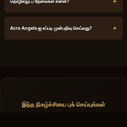
தொழில்நுட்ப தேவைகள் என்ன?
Acro Angels-ஐ எப்படி முன்பதிவு செய்வது?
இந்த நிகழ்ச்சியை புக் செய்யுங்கள்
உங்கள் நிகழ்வின் தேவைகளை விவாதிக்கவும் தனிப்பயன்
மேற்கோளைப் பெறவும் எங்களைத் தொடர்பு