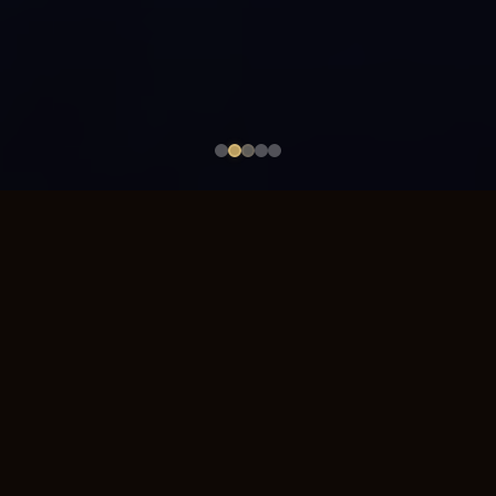
5000+
25
40+
Since 2002
कार्यक्रम
देश
विशिष्ट प्रदर्शन
20+ साल
PM मोदी • राष्ट्रपति पुतिन • राष्ट्रपति शी • Fortune 500 • IPL के