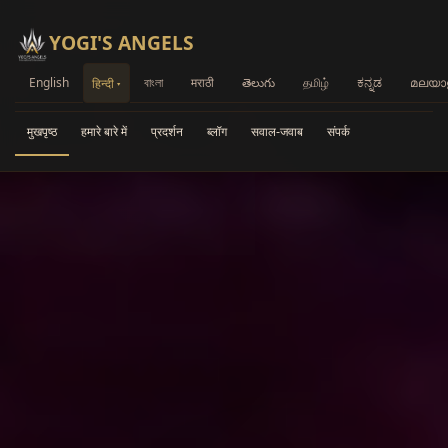
YOGI'S ANGELS
English
বাংলা
मराठी
తెలుగు
தமிழ்
ಕನ್ನಡ
മലയാ
हिन्दी
मुखपृष्ठ
हमारे बारे में
प्रदर्शन
ब्लॉग
सवाल-जवाब
संपर्क