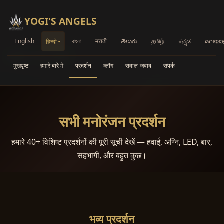
YOGI'S ANGELS
English
বাংলা
मराठी
తెలుగు
தமிழ்
ಕನ್ನಡ
മലയാ
हिन्दी
मुखपृष्ठ
/
सभी प्रदर्शन
मुखपृष्ठ
हमारे बारे में
प्रदर्शन
ब्लॉग
सवाल-जवाब
संपर्क
सभी मनोरंजन प्रदर्शन
हमारे 40+ विशिष्ट प्रदर्शनों की पूरी सूची देखें — हवाई, अग्नि, LED, बार,
सहभागी, और बहुत कुछ।
भव्य प्रदर्शन