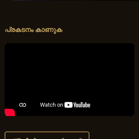
പ്രകടനം കാണുക