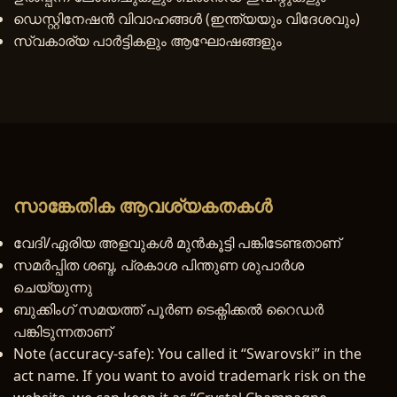
ഡെസ്റ്റിനേഷൻ വിവാഹങ്ങൾ (ഇന്ത്യയും വിദേശവും)
സ്വകാര്യ പാർട്ടികളും ആഘോഷങ്ങളും
സാങ്കേതിക ആവശ്യകതകൾ
വേദി/ഏരിയ അളവുകൾ മുൻകൂട്ടി പങ്കിടേണ്ടതാണ്
സമർപ്പിത ശബ്ദ, പ്രകാശ പിന്തുണ ശുപാർശ
ചെയ്യുന്നു
ബുക്കിംഗ് സമയത്ത് പൂർണ ടെക്നിക്കൽ റൈഡർ
പങ്കിടുന്നതാണ്
Note (accuracy-safe): You called it “Swarovski” in the
act name. If you want to avoid trademark risk on the