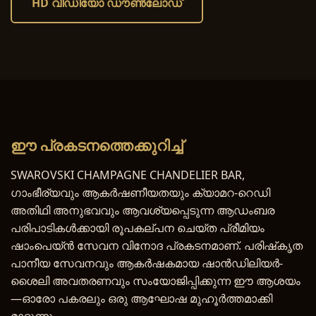
HD വീഡിയോ ഡൗൺലോഡ്
ഈ പ്രകടനത്തെക്കുറിച്ച്
SWAROVSKI CHAMPAGNE CHANDELIER BAR,
ഗാംഭീര്യവും ആകർഷണീയതയും ക്യാമറ-റെഡി
അതിഥി അനുഭവവും ആവശ്യപ്പെടുന്ന ആഡംബര
പരിപാടികൾക്കായി രൂപകല്പന ചെയ്ത പ്രീമിയം
ഷാംപെയ്ൻ സേവന വിനോദ പ്രകടനമാണ്. പരിഷ്‌കൃത
പാനീയ സേവനവും ആകർഷകമായ ഷാൻഡിലിയർ-
ശൈലി അവതരണവും സംയോജിപ്പിക്കുന്ന ഈ ആശയം
—ഓരോ പകരലും ഒരു ആഘോഷ മുഹൂർത്തമാക്കി