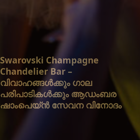
Swarovski Champagne
Chandelier Bar –
വിവാഹങ്ങൾക്കും ഗാല
പരിപാടികൾക്കും ആഡംബര
ഷാംപെയ്ൻ സേവന വിനോദം