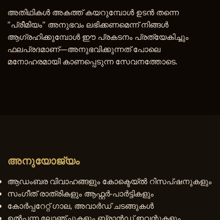
അതിഥികൾ അകത്ത് കയറുമ്പോൾ ഉടൻ തന്നെ
"പ്രീമിയം" അനുഭവം ലഭിക്കണമെന്ന് നിങ്ങൾ
ആഗ്രഹിക്കുമ്പോൾ ഈ പ്രകടനം പ്രത്യേകിച്ചും
ഫലപ്രദമാണ്—അനുഭവിക്കുന്നത് പോലെ
മനോഹരമായി കാണപ്പെടുന്ന സേവനത്തോടെ.
അനുയോജ്യം
ആഡംബര വിവാഹങ്ങളും കോക്ടെയ്ൽ റിസപ്ഷനുകളും
സംഗീത് രാത്രികളും ആഫ്റ്റർ-പാർട്ടികളും
കോർപ്പറേറ്റ് ഗാല, അവാർഡ് ചടങ്ങുകൾ
ഉൽപ്പന്ന ലോഞ്ചുകളും ബ്രാൻഡ് ഇവന്റുകളും