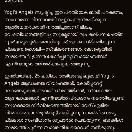
മാറ്റുന്നു.
Yogi's Angels സൃഷ്ടിച്ച ഈ പ്രത്യേക ബാർ പ്രകടനം,
സാധാരണ വിനോദത്തിനപ്പുറം ആഗ്രഹിക്കുന്ന
ആതിഥേയർക്കായി നിർമ്മിച്ചതാണ്. മികച്ച
വേഷവിധാനങ്ങളിലും സൂക്ഷ്മമായി രൂപകല്പന ചെയ്ത
ദൃശ്യ മുഹൂർത്തങ്ങളിലും ശ്രദ്ധ കേന്ദ്രീകരിക്കുന്ന
പ്രകടന ശൈലി—സ്വീകരണങ്ങൾ, കോക്ടെയിൽ
സമയങ്ങൾ, ഉന്നത കോർപ്പറേറ്റ് സായാഹ്നങ്ങൾ
എന്നിവയുടെ അന്തരീക്ഷം ഉയർത്തുന്നു.
ഇന്ത്യയിലും 25-ലധികം രാജ്യങ്ങളിലുമായി Yogi's
Angels ആഡംബര വിവാഹങ്ങൾ, കോർപ്പറേറ്റ്
ലോഞ്ചുകൾ, അവാർഡ് രാത്രികൾ, സ്വകാര്യ
ആഘോഷങ്ങൾ എന്നിവയിൽ പ്രകടനം നടത്തിയിട്ടുണ്ട്.
സുഗമമായ നിർവ്വഹണത്തിനായി വേദി/ഏരിയ
വിശദാംശങ്ങൾ മുൻകൂട്ടി പങ്കിടുന്നു, സമർപ്പിത ശബ്ദ-
പ്രകാശ സംവിധാനം ശുപാർശ ചെയ്യുന്നു, ബുക്കിംഗ്
സമയത്ത് പൂർണ സാങ്കേതിക റൈഡർ നൽകുന്നു.