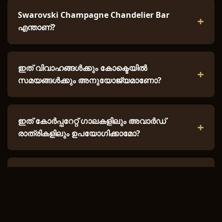
Swarovski Champagne Chandelier Bar
എന്താണ്?
ഇത് വിവാഹങ്ങൾക്കും കോക്ടെയിൽ
സമയങ്ങൾക്കും അനുയോജ്യമാണോ?
ഇത് കോർപ്പറേറ്റ് ഗാലകളിലും അവാർഡ്
രാത്രികളിലും ഉപയോഗിക്കാമോ?
എന്ത് വേദി/സാങ്കേതിക വിശദാംശങ്ങൾ
ആവശ്യമാണ്?