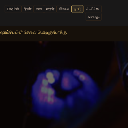
English
हिन्दी
বাংলা
मराठी
తెలుగు
தமிழ்
ಕನ್ನಡ
മലയാളം
ர ஷாம்பெயின் சேவை பொழுதுபோக்கு